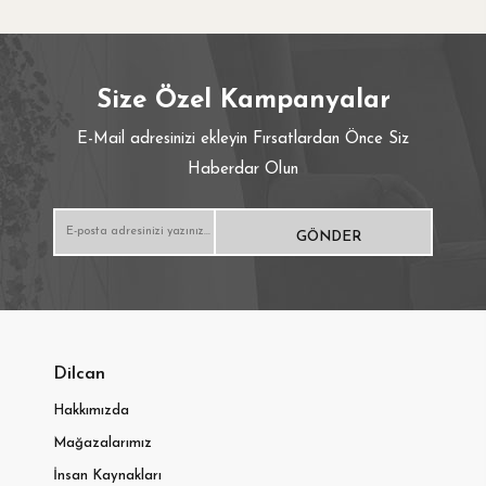
Hardal
Cappucıno
Size Özel Kampanyalar
Bakır
E-Mail adresinizi ekleyin Fırsatlardan Önce Siz
Haberdar Olun
Akcaağaç
Meşe
Lila
Gümüş
Dilcan
Turkuaz
Hakkımızda
Mağazalarımız
İnsan Kaynakları