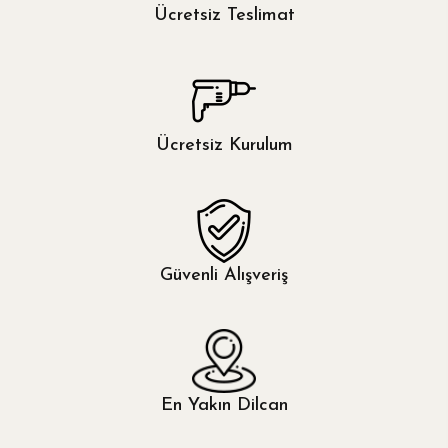
Mor
Ücretsiz Teslimat
Özdilek
Pembe
Othello
Gold
Çağlı
Ücretsiz Kurulum
Antrasit
Yeşil
Sarı
Güvenli Alışveriş
Ceviz
Ekru
En Yakın Dilcan
Turuncu