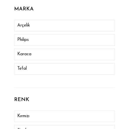
MARKA
Arçelik
Philips
Karaca
Tefal
Arzum
Arnıca
RENK
Remıngton
Kırmızı
Rowenta