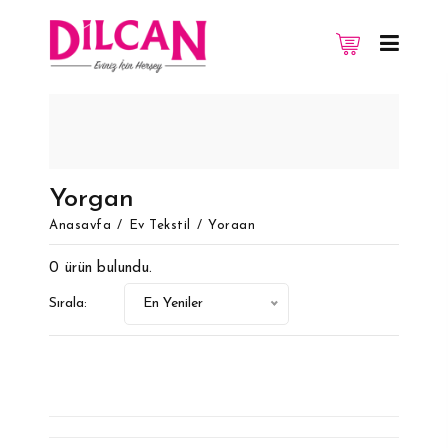
vuitton replique
Replica Louis Vuitton
Yorgan
Anasayfa
Ev Tekstil
Yorgan
0 ürün bulundu.
Sırala:
En Yeniler