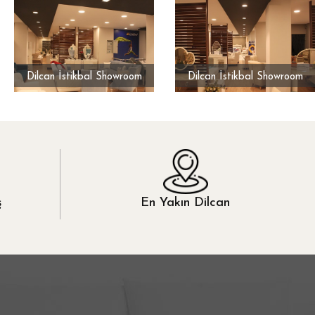
Dilcan İstikbal Showroom
Dilcan İstikbal Showroom
ş
En Yakın Dilcan