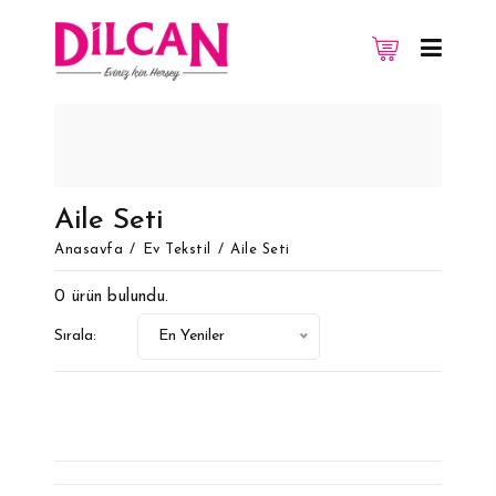
vuitton replique
Replica Louis Vuitton
Aile Seti
Anasayfa
Ev Tekstil
Aile Seti
0 ürün bulundu.
Sırala:
En Yeniler