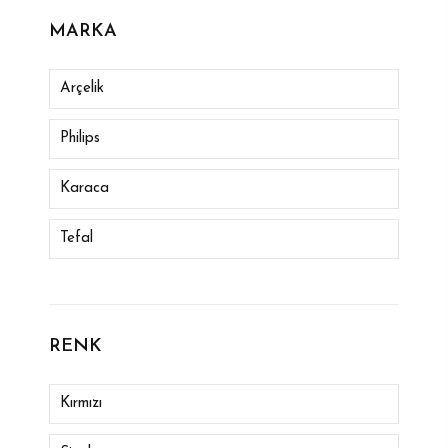
MARKA
Arçelik
Philips
Karaca
Tefal
Arzum
Arnıca
RENK
Remıngton
Kırmızı
Rowenta