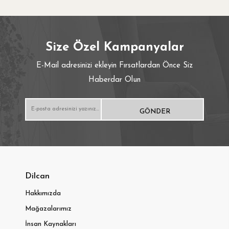
Hardal
Cappucıno
Size Özel Kampanyalar
Bakır
E-Mail adresinizi ekleyin Fırsatlardan Önce Siz
Haberdar Olun
Akcaağaç
Meşe
Lila
Gümüş
Dilcan
Turkuaz
Hakkımızda
Mağazalarımız
İnsan Kaynakları