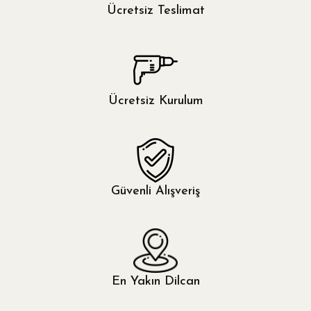
Mor
Ücretsiz Teslimat
Özdilek
Pembe
Othello
Gold
Çağlı
Ücretsiz Kurulum
Antrasit
Yeşil
Sarı
Güvenli Alışveriş
Ceviz
Ekru
En Yakın Dilcan
Turuncu