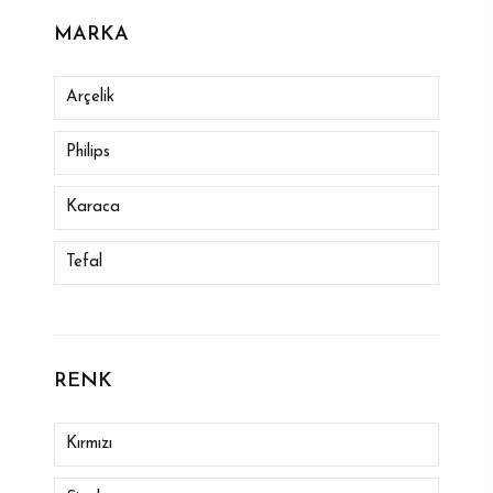
MARKA
Arçelik
Philips
Karaca
Tefal
Arzum
Arnıca
RENK
Remıngton
Kırmızı
Rowenta