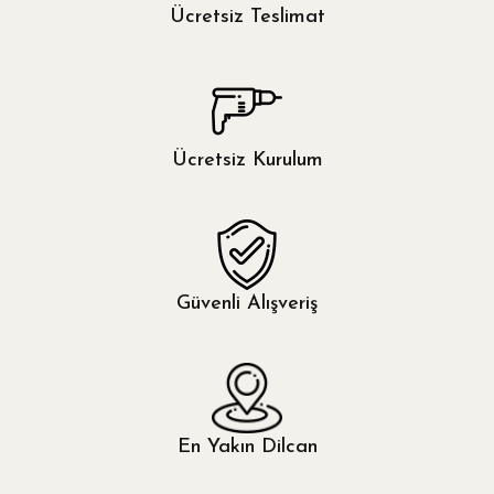
Mor
Ücretsiz Teslimat
Özdilek
Pembe
Othello
Gold
Çağlı
Ücretsiz Kurulum
Antrasit
Yeşil
Sarı
Güvenli Alışveriş
Ceviz
Ekru
En Yakın Dilcan
Turuncu