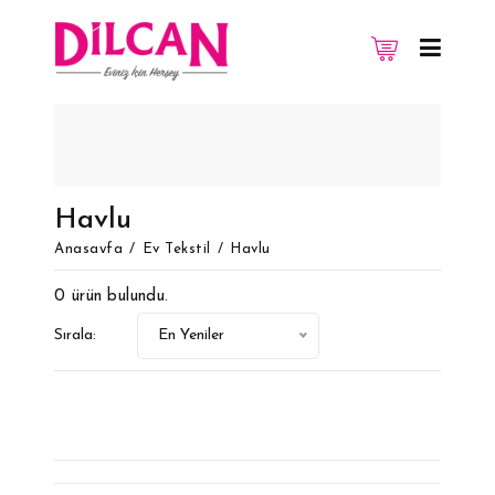
a Bolsos Louis vuitton
imitazioni Louis vui
Havlu
Anasayfa
Ev Tekstil
Havlu
0 ürün bulundu.
Sırala:
En Yeniler