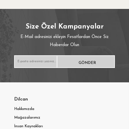
Hardal
Cappucıno
Size Özel Kampanyalar
Bakır
E-Mail adresinizi ekleyin Fırsatlardan Önce Siz
Haberdar Olun
Akcaağaç
Meşe
Lila
Gümüş
Dilcan
Turkuaz
Hakkımızda
Mağazalarımız
İnsan Kaynakları