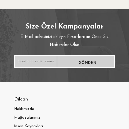
Hardal
Cappucıno
Size Özel Kampanyalar
Bakır
E-Mail adresinizi ekleyin Fırsatlardan Önce Siz
Haberdar Olun
Akcaağaç
Meşe
Lila
Gümüş
Dilcan
Turkuaz
Hakkımızda
Mağazalarımız
İnsan Kaynakları