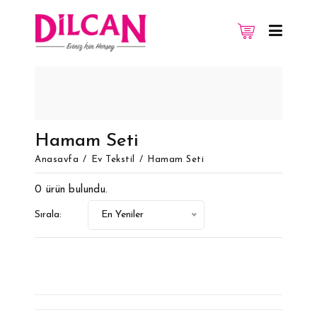
vuitton replique
Replica Louis Vuitton
Hamam Seti
Anasayfa
Ev Tekstil
Hamam Seti
0 ürün bulundu.
Sırala:
En Yeniler