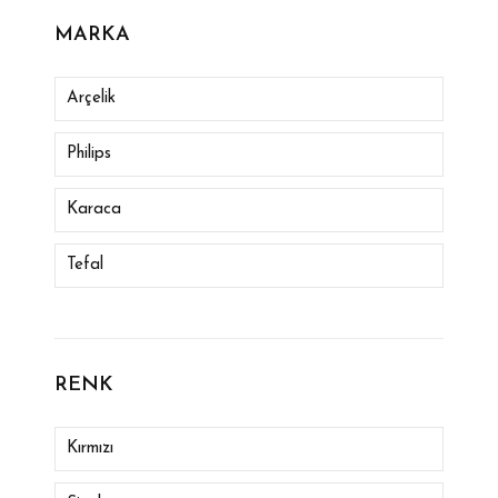
MARKA
Arçelik
Philips
Karaca
Tefal
Arzum
Arnıca
RENK
Remıngton
Kırmızı
Rowenta