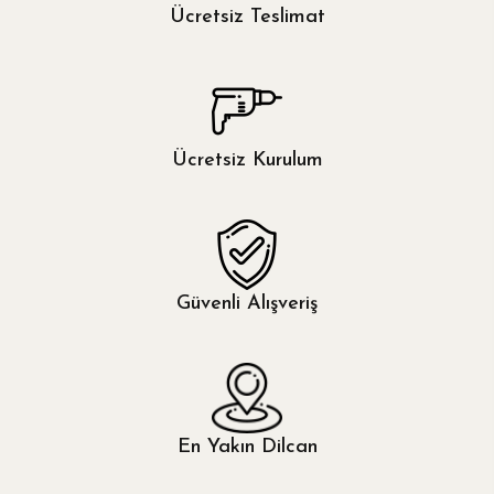
Mor
Ücretsiz Teslimat
Özdilek
Pembe
Othello
Gold
Çağlı
Ücretsiz Kurulum
Antrasit
Yeşil
Sarı
Güvenli Alışveriş
Ceviz
Ekru
En Yakın Dilcan
Turuncu